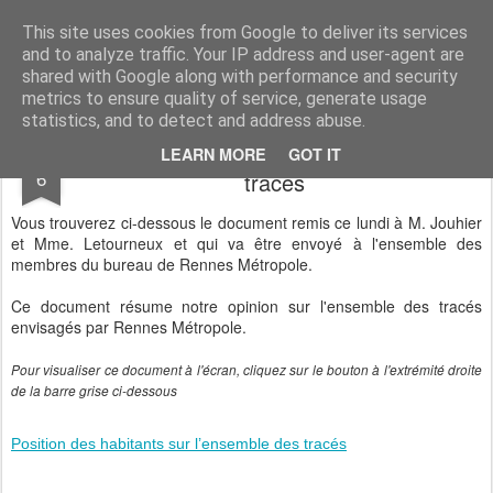
Sauvons les Longs Champs !
Les habitants des Longs Champs sont pour le métro, mais veulent que celui-ci s'insère de manière respectueuse de leur environnement.
This site uses cookies from Google to deliver its services
and to analyze traffic. Your IP address and user-agent are
shared with Google along with performance and security
metrics to ensure quality of service, generate usage
statistics, and to detect and address abuse.
Position des habitants sur l’ensemble des
MAR
LEARN MORE
GOT IT
6
tracés
Vous trouverez ci-dessous le document remis ce lundi à M. Jouhier
et Mme. Letourneux et qui va être envoyé à l'ensemble des
membres du bureau de Rennes Métropole.
Ce document résume notre opinion sur l'ensemble des tracés
envisagés par Rennes Métropole.
Pour visualiser ce document à l'écran, cliquez sur le bouton à l'extrémité droite
de la barre grise ci-dessous
Position des habitants sur l’ensemble des tracés