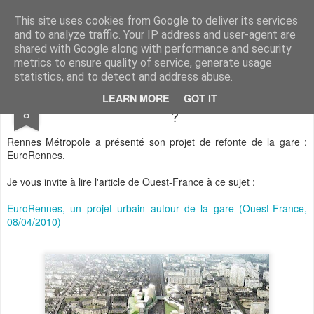
Sauvons les Longs Champs !
Les habitants des Longs Champs sont pour le métro, mais veulent que celui-ci s'insère de manière respectueuse de leur environnement.
This site uses cookies from Google to deliver its services
and to analyze traffic. Your IP address and user-agent are
shared with Google along with performance and security
metrics to ensure quality of service, generate usage
statistics, and to detect and address abuse.
Un train, c'est vilain, un métro, c'est beau
APR
LEARN MORE
GOT IT
8
?
Rennes Métropole a présenté son projet de refonte de la gare :
EuroRennes.
Je vous invite à lire l'article de Ouest-France à ce sujet :
EuroRennes, un projet urbain autour de la gare (Ouest-France,
08/04/2010)