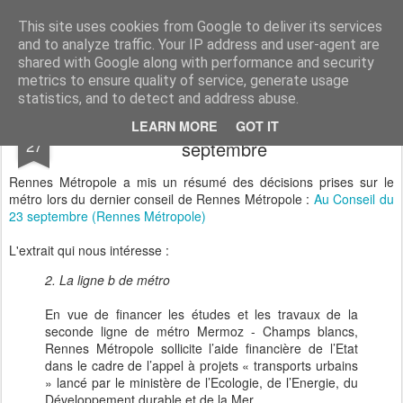
Sauvons les Longs Champs !
Les habitants des Longs Champs sont pour le métro, mais veulent que celui-ci s'insère de manière respectueuse de leur environnement.
This site uses cookies from Google to deliver its services
and to analyze traffic. Your IP address and user-agent are
shared with Google along with performance and security
metrics to ensure quality of service, generate usage
statistics, and to detect and address abuse.
Conseil de Rennes Métropole du 23
SEP
LEARN MORE
GOT IT
27
septembre
Rennes Métropole a mis un résumé des décisions prises sur le
métro lors du dernier conseil de Rennes Métropole :
Au Conseil du
23 septembre (Rennes Métropole)
L'extrait qui nous intéresse :
2. La ligne b de métro
En vue de financer les études et les travaux de la
seconde ligne de métro Mermoz - Champs blancs,
Rennes Métropole sollicite l’aide financière de l’Etat
dans le cadre de l’appel à projets « transports urbains
» lancé par le ministère de l’Ecologie, de l’Energie, du
Développement durable et de la Mer.