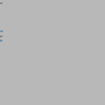
ur
upe
er
te