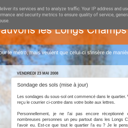
liver its services and to analyze traffic. Your IP address and u
rmance and security metrics to ensure quality of service, gene
buse.
r le métro, mais veulent que celui-ci s'insère de mani
VENDREDI 23 MAI 2008
Sondage des sols (mise à jour)
Les sondages du sous-sol ont commencé dans le quartier. 
reçu le courrier ci-contre dans votre boite aux lettres.
Personnellement, je ne l'ai pas encore réceptionn
nombreuses personnes un peu partout dans les Longs C
l'avoir eu. Est-ce que tout le quartier l'a eu ? Je le pe