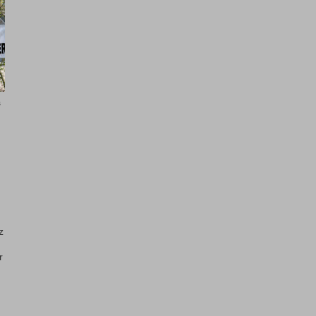
s
z
r