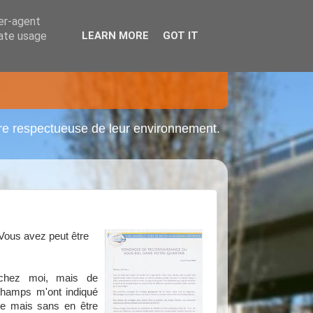
ser-agent
rate usage
LEARN MORE
GOT IT
ère respectueuse de leur environnement.
Vous avez peut être
é chez moi, mais de
hamps m'ont indiqué
nse mais sans en être