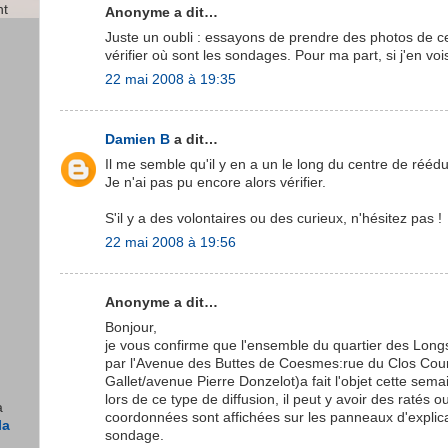
nt
Anonyme a dit…
Juste un oubli : essayons de prendre des photos de c
vérifier où sont les sondages. Pour ma part, si j'en vo
22 mai 2008 à 19:35
Damien B
a dit…
Il me semble qu'il y en a un le long du centre de rééd
Je n'ai pas pu encore alors vérifier.
S'il y a des volontaires ou des curieux, n'hésitez pas !
22 mai 2008 à 19:56
Anonyme a dit…
Bonjour,
je vous confirme que l'ensemble du quartier des Longs
par l'Avenue des Buttes de Coesmes:rue du Clos Cour
Gallet/avenue Pierre Donzelot)a fait l'objet cette sem
lors de ce type de diffusion, il peut y avoir des ratés 
a
coordonnées sont affichées sur les panneaux d'expli
la
sondage.