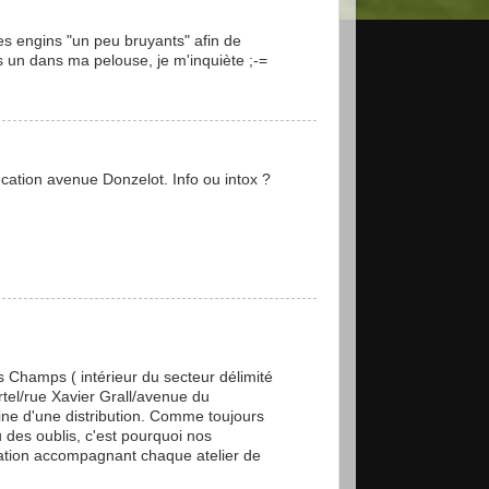
es engins "un peu bruyants" afin de
is un dans ma pelouse, je m'inquiète ;-=
ucation avenue Donzelot. Info ou intox ?
 Champs ( intérieur du secteur délimité
tel/rue Xavier Grall/avenue du
aine d'une distribution. Comme toujours
ou des oublis, c'est pourquoi nos
cation accompagnant chaque atelier de