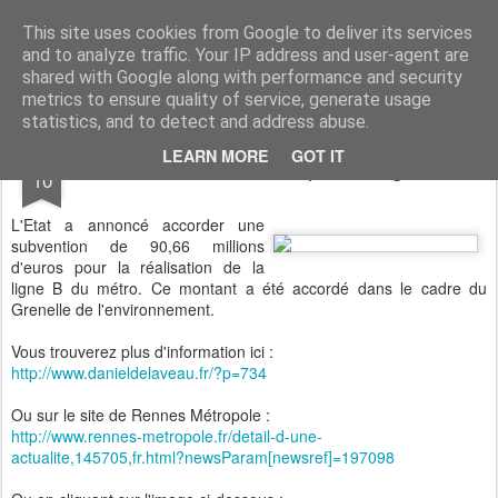
Sauvons les Longs Champs !
Les habitants des Longs Champs sont pour le métro, mais veulent que celui-ci s'insère de manière respectueuse de leur environnement.
This site uses cookies from Google to deliver its services
and to analyze traffic. Your IP address and user-agent are
shared with Google along with performance and security
metrics to ensure quality of service, generate usage
statistics, and to detect and address abuse.
FEB
LEARN MORE
GOT IT
Subvention de l'Etat pour la ligne B
10
L'Etat a annoncé accorder une
subvention de 90,66 millions
d'euros pour la réalisation de la
ligne B du métro. Ce montant a été accordé dans le cadre du
Grenelle de l'environn
ement.
Vous trouverez plus d'information ici :
http://www.danieldelaveau.fr/?p=734
Ou sur le site de Rennes Métropole :
http://www.rennes-metropole.fr/detail-d-une-
actualite,145705,fr.html?newsParam[newsref]=197098