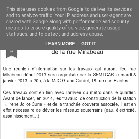
Sauvons les Longs Champs !
Les habitants des Longs Champs sont pour le métro, mais veulent que celui-ci s'insère de manière respectueuse de leur environnement.
This site uses cookies from Google to deliver its services
and to analyze traffic. Your IP address and user-agent are
shared with Google along with performance and security
metrics to ensure quality of service, generate usage
statistics, and to detect and address abuse.
Réunion d'information pour les riverains
JAN
LEARN MORE
GOT IT
4
de la rue Mirabeau
Une réunion d'information sur les travaux qui auront lieu rue
Mirabeau début 2013 sera organisée par la SEMTCAR le mardi 8
janvier 2013, à 20h, à la MJC Grand Cordel, 18 rue des Plantes.
Ces travaux sont en lien avec l'arrivée du métro dans le quartier.
Avant de lancer, en 2014, les travaux de construction de la station
« Irène Joliot-Curie » et de la tranchée couverte associée, il est en
effet nécessaire de dévier les réseaux souterrains (eau, électricité,
assainissement…).