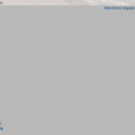
nt
Mentions légale
a
la