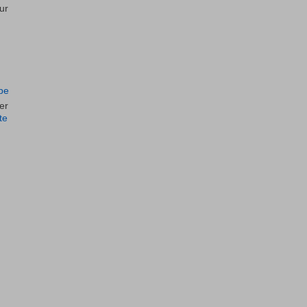
ur
upe
er
te