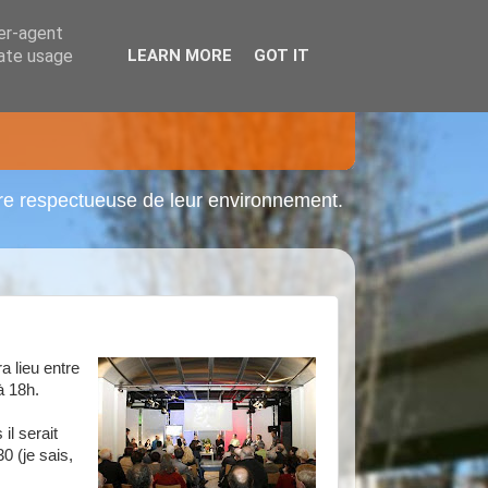
ser-agent
rate usage
LEARN MORE
GOT IT
ère respectueuse de leur environnement.
a lieu entre
à 18h.
il serait
 (je sais,