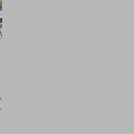
s
z
r