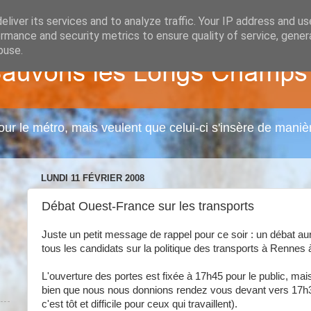
liver its services and to analyze traffic. Your IP address and u
rmance and security metrics to ensure quality of service, gene
buse.
r le métro, mais veulent que celui-ci s'insère de mani
LUNDI 11 FÉVRIER 2008
Débat Ouest-France sur les transports
Juste un petit message de rappel pour ce soir : un débat aur
tous les candidats sur la politique des transports à Rennes 
L'ouverture des portes est fixée à 17h45 pour le public, mais 
bien que nous nous donnions rendez vous devant vers 17h30
c'est tôt et difficile pour ceux qui travaillent).