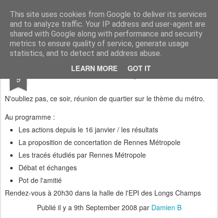
Sauvons les Longs Champs !
Les habitants des Longs Champs sont pour le métro, mais veulent que celui-ci s'insère de manière respectueuse de leur environnement.
This site uses cookies from Google to deliver its services
and to analyze traffic. Your IP address and user-agent are
shared with Google along with performance and security
metrics to ensure quality of service, generate usage
statistics, and to detect and address abuse.
SEP
LEARN MORE
GOT IT
Réunion de quartier
9
N'oubliez pas, ce soir, réunion de quartier sur le thème du métro.
Au programme :
Les actions depuis le 16 janvier / les résultats
La proposition de concertation de Rennes Métropole
Les tracés étudiés par Rennes Métropole
Débat et échanges
Pot de l'amitié
Rendez-vous à 20h30 dans la halle de l'EPI des Longs Champs
Publié il y a
9th September 2008
par
Damien B