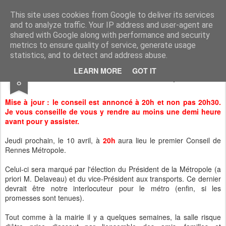
Sauvons les Longs Champs !
Les habitants des Longs Champs sont pour le métro, mais veulent que celui-ci s'insère de manière respectueuse de leur environnement.
This site uses cookies from Google to deliver its services
and to analyze traffic. Your IP address and user-agent are
shared with Google along with performance and security
metrics to ensure quality of service, generate usage
statistics, and to detect and address abuse.
APR
LEARN MORE
GOT IT
Conseil de Rennes Métropole
8
Mise à jour : le conseil est annoncé à 20h et non pas 20h30.
Je vous conseille de vous y rendre au moins une demi heure
avant pour y assister.
Jeudi prochain, le 10 avril, à
20h
aura lieu le premier Conseil de
Rennes Métropole.
Celui-ci sera marqué par l'élection du Président de la Métropole (a
priori M. Delaveau) et du vice-Président aux transports. Ce dernier
devrait être notre interlocuteur pour le métro (enfin, si les
promesses sont tenues).
Tout comme à la mairie il y a quelques semaines, la salle risque